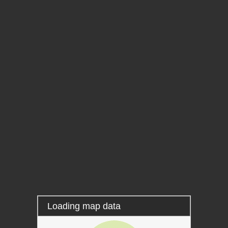
Syndicats de rivière, Enquête d'eau
Réalisation: Association du Bassin Versant Tarn Aveyron
Layers
Loading map data