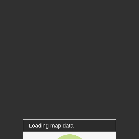
Source: EPAGE Cérou-Vère
Réalisation: Association du Bassin Versant Tarn Aveyron
Loading map data